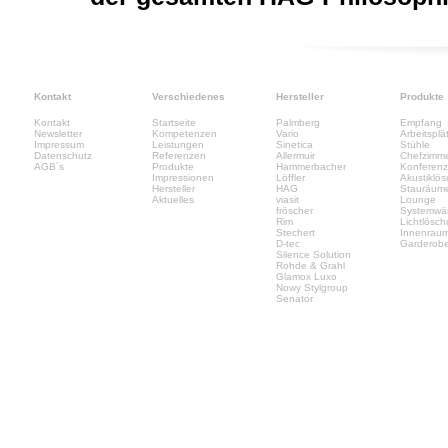
Kontakt
Verschiedenes
Hersteller
Produkte
Kontakt
Startseite
Palmberg
Empfang
Newsletter
Kompetenzen
Vario
Arbeitsplä
Impressum
Leistungen
Sinetica
Stühle
Datenschutz
Referenzen
Allermuir
Chefzimm
AGB´s
Produkte
Hammerbacher
Konferen
Impressionen
Löffler
Akustiklö
Hersteller
HAG
Stauräum
Aktuelles
viasit
Lounge
fröscher
Systemwä
Rim
Lichtlösc
Stechert
Innenrau
D-tec
Garderob
Silence Solution
Rohde & Grahl
Glamox Luxo
Nowy Stylgroup
Senator