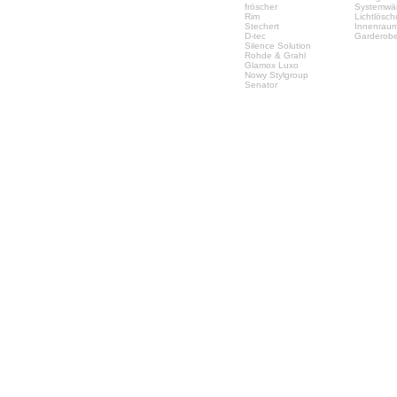
fröscher
Systemwä
Rim
Lichtlösc
Stechert
Innenrau
D-tec
Garderob
Silence Solution
Rohde & Grahl
Glamox Luxo
Nowy Stylgroup
Senator