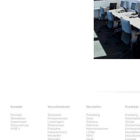
Kontakt
Verschiedenes
Hersteller
Produkte
Kontakt
Startseite
Palmberg
Empfang
Newsletter
Kompetenzen
Vario
Arbeitsplä
Impressum
Leistungen
Sinetica
Stühle
Datenschutz
Referenzen
Allermuir
Chefzimm
AGB´s
Produkte
Hammerbacher
Konferen
Impressionen
Löffler
Akustiklö
Hersteller
HAG
Stauräum
Aktuelles
viasit
Lounge