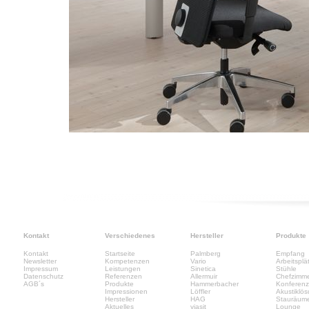
Kontakt
Verschiedenes
Hersteller
Produkte
Kontakt
Startseite
Palmberg
Empfang
Newsletter
Kompetenzen
Vario
Arbeitsplä
Impressum
Leistungen
Sinetica
Stühle
Datenschutz
Referenzen
Allermuir
Chefzimm
AGB´s
Produkte
Hammerbacher
Konferen
Impressionen
Löffler
Akustiklö
Hersteller
HAG
Stauräum
Aktuelles
viasit
Lounge