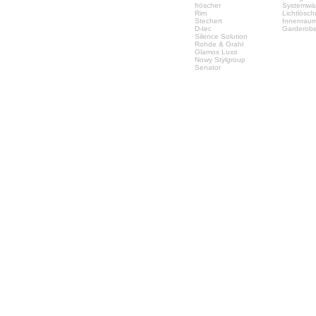
fröscher
Systemwä
Rim
Lichtlösc
Stechert
Innenrau
D-tec
Garderob
Silence Solution
Rohde & Grahl
Glamox Luxo
Nowy Stylgroup
Senator