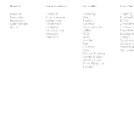
Kontakt
Verschiedenes
Hersteller
Produkte
Kontakt
Startseite
Palmberg
Empfang
Newsletter
Kompetenzen
Vario
Arbeitsplä
Impressum
Leistungen
Sinetica
Stühle
Datenschutz
Referenzen
Allermuir
Chefzimm
AGB´s
Produkte
Hammerbacher
Konferen
Impressionen
Löffler
Akustiklö
Hersteller
HAG
Stauräum
Aktuelles
viasit
Lounge
fröscher
Systemwä
Rim
Lichtlösc
Stechert
Innenrau
D-tec
Garderob
Silence Solution
Rohde & Grahl
Glamox Luxo
Nowy Stylgroup
Senator